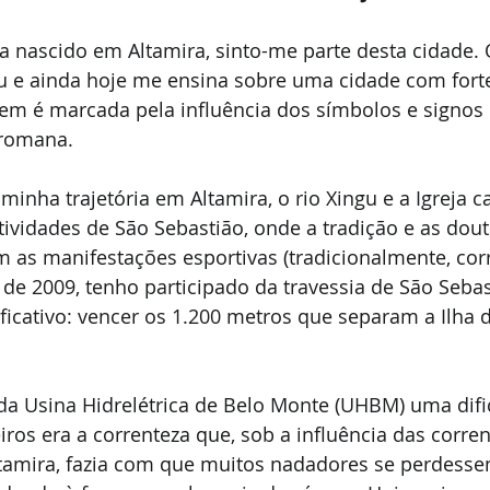
 nascido em Altamira, sinto-me parte desta cidade. O
 e ainda hoje me ensina sobre uma cidade com forte
igem é marcada pela influência dos símbolos e signos 
 romana.
minha trajetória em Altamira, o rio Xingu e a Igreja c
tividades de São Sebastião, onde a tradição e as dout
m as manifestações esportivas (tradicionalmente, corr
de 2009, tenho participado da travessia de São Sebast
ficativo: vencer os 1.200 metros que separam a Ilha 
da Usina Hidrelétrica de Belo Monte (UHBM) uma difi
iros era a correnteza que, sob a influência das corren
tamira, fazia com que muitos nadadores se perdess