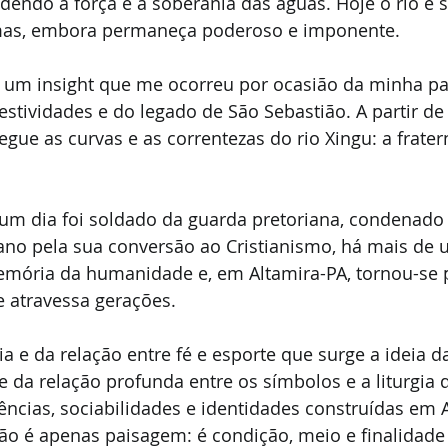
edendo à força e a soberania das águas. Hoje o rio e 
mas, embora permaneça poderoso e imponente.
e um insight que me ocorreu por ocasião da minha pa
estividades e do legado de São Sebastião. A partir de
segue as curvas e as correntezas do rio Xingu: a frate
 um dia foi soldado da guarda pretoriana, condenado 
ano pela sua conversão ao Cristianismo, há mais de 
emória da humanidade e, em Altamira-PA, tornou-se 
e atravessa gerações.
 e da relação entre fé e esporte que surge a ideia da
e da relação profunda entre os símbolos e a liturgia d
iências, sociabilidades e identidades construídas em A
ão é apenas paisagem: é condição, meio e finalidade 