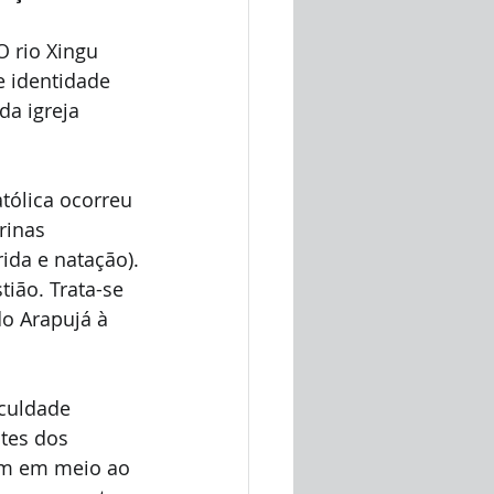
 rio Xingu 
 identidade 
da igreja 
atólica ocorreu 
rinas 
ida e natação).
ião. Trata-se 
do Arapujá à 
culdade 
tes dos 
em em meio ao 