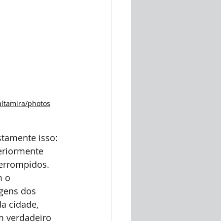
altamira/photos
stamente isso: 
eriormente 
terrompidos.
m o 
gens dos 
a cidade, 
 verdadeiro 