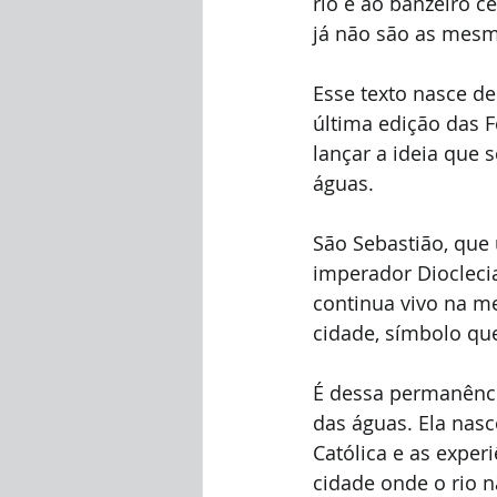
rio e ao banzeiro c
já não são as mes
Esse texto nasce d
última edição das F
lançar a ideia que 
águas.
São Sebastião, que
imperador Diocleci
continua vivo na m
cidade, símbolo qu
É dessa permanência
das águas. Ela nasc
Católica e as exper
cidade onde o rio n