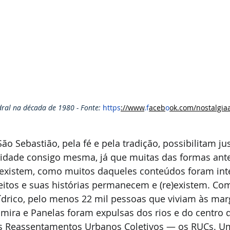
dral na década de 1980 - Fonte: 
https
://www
.f
aceb
o
ok.com/nostalgia
ão Sebastião, pela fé e pela tradição, possibilitam ju
idade consigo mesma, já que muitas das formas ant
 existem, como muitos daqueles conteúdos foram in
eitos e suas histórias permanecem e (re)existem. Co
rico, pelo menos 22 mil pessoas que viviam às mar
mira e Panelas foram expulsas dos rios e do centro d
s Reassentamentos Urbanos Coletivos — os RUCs. Um