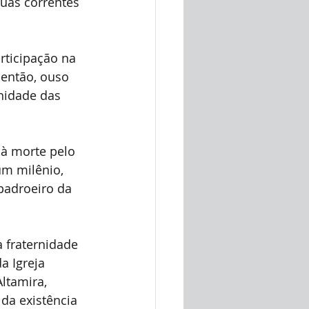
suas correntes 
rticipação na 
 então, ouso 
rnidade das 
à morte pelo 
um milênio, 
padroeiro da 
 fraternidade 
a Igreja 
ltamira, 
da existência 