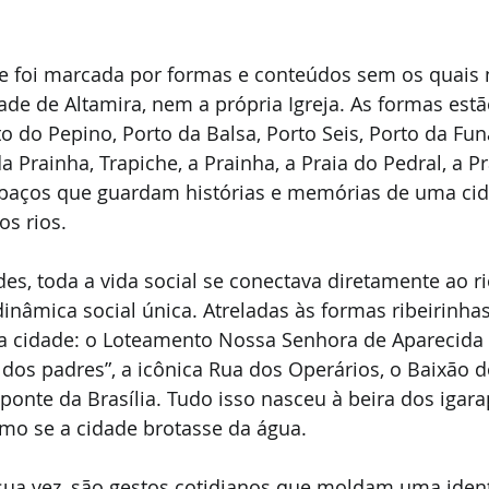
e foi marcada por formas e conteúdos sem os quais 
de de Altamira, nem a própria Igreja. As formas estão
 do Pepino, Porto da Balsa, Porto Seis, Porto da Funa
a Prainha, Trapiche, a Prainha, a Praia do Pedral, a Pr
spaços que guardam histórias e memórias de uma ci
s rios.
es, toda a vida social se conectava diretamente ao ri
inâmica social única. Atreladas às formas ribeirinhas
cidade: o Loteamento Nossa Senhora de Aparecida (
dos padres”, a icônica Rua dos Operários, o Baixão do
 ponte da Brasília. Tudo isso nasceu à beira dos igara
mo se a cidade brotasse da água.
sua vez, são gestos cotidianos que moldam uma ident