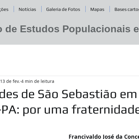
ções
Notícias
Galeria de Fotos
Mapas
Bases carto
o de Estudos Populacionais 
13 de fev.
4 min de leitura
ades de São Sebastião em
-PA: por uma fraternidad
Francivaldo José da Con