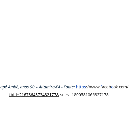
rapé Ambé, anos 90 – Altamira-PA - Fonte: 
https
://www
.f
aceb
o
ok.com/
fbid=2167364373482177&
 set=a.1800581066827178