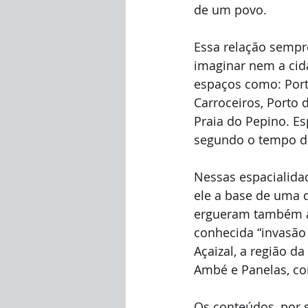
de um povo.
Essa relação sempr
imaginar nem a cida
espaços como: Porto
Carroceiros, Porto d
Praia do Pepino. E
segundo o tempo do
Nessas espacialidad
ele a base de uma d
ergueram também a 
conhecida “invasão 
Açaizal, a região da
Ambé e Panelas, co
Os conteúdos, por 