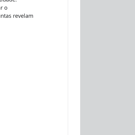
r o 
untas revelam 