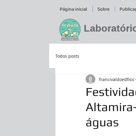
Página inicial
Sobre
Publica
Laboratóri
Todos posts
francivaldoedfisic
Festivid
Altamira
águas