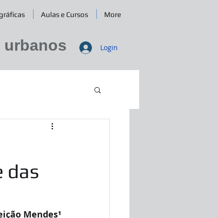
gráficas
Aulas e Cursos
More
e urbanos
Login
e das
ceição Mendes¹