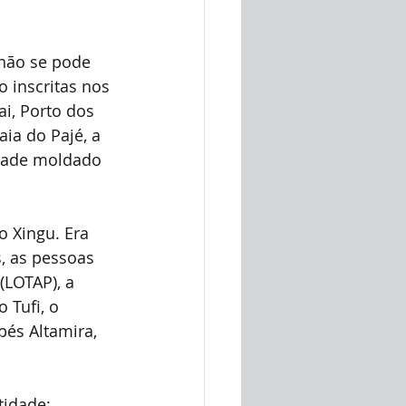
não se pode 
 inscritas nos 
i, Porto dos 
aia do Pajé, a 
dade moldado 
o Xingu. Era 
, as pessoas 
LOTAP), a 
 Tufi, o 
pés Altamira, 
idade: 