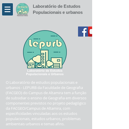
Laboratório de Estudos
Populacionais e urbanos
O Laboratório de estudos populacionais e
urbanos - LEPURB da Faculdade de Geografia
(FACGEO) do Campus de Altamira tem a função
de subsidiar o ensino de Geografia em diversos
componentes previstos no projeto pedagógico
da FACGEO/Campus de Altamira, com
especificidades vinculadas aos os estudos
populacionais, estudos urbanos, problemas
ambientais urbanos e temas afins.