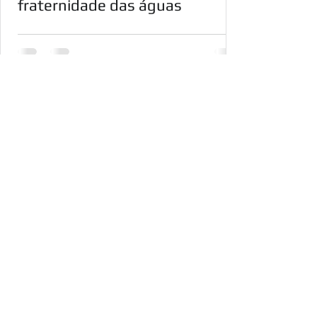
fraternidade das águas
Sobre o laboratório
Siga-nos no Youtube
Galeria de Fotos
Curta-nos no facebook
Publicações
Faça parte de nossa equipe
Notícias
Dê-nos seu feedback
Galeria de Fotos
Parceiros
Universidade Federal do Pará